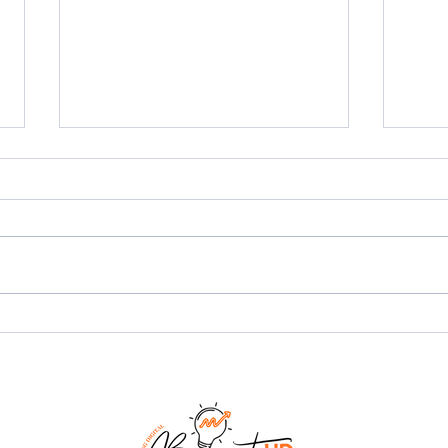
Errores frecuentes al
¿ C
crear una tienda en
mej
Tiendanube