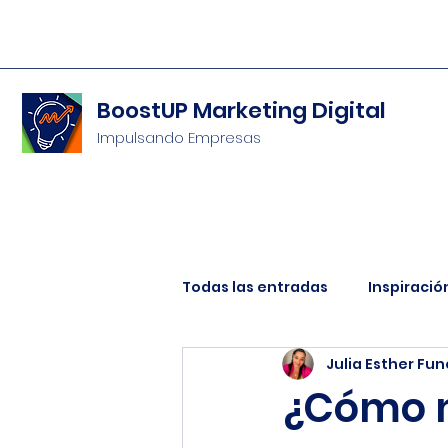
BoostUP Marketing Digital
Impulsando Empresas
Todas las entradas
Inspiració
Julia Esther Fun
Contable e Impositivo
En
¿Cómo m
Recursos para Emprendedore