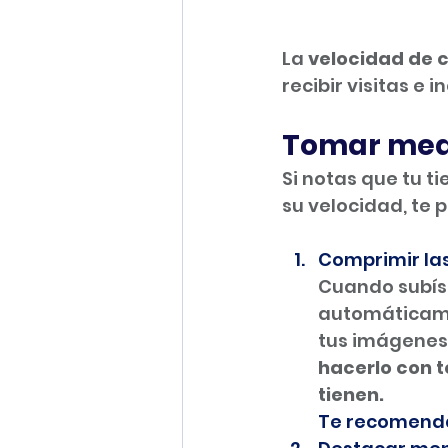
La 
velocidad de c
recibir visitas e 
Tomar med
Si notas que tu t
su velocidad, te 
Comprimir la
Cuando subís
automáticame
tus imágenes
hacerlo con t
tienen. 
Te recomenda