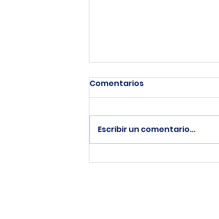
Comentarios
Escribir un comentario...
Conviene Tienda Nube,
Wix o un desarrollo web a
medida?