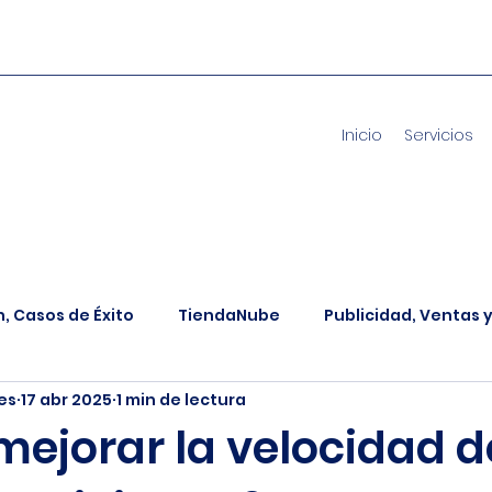
Inicio
Servicios
n, Casos de Éxito
TiendaNube
Publicidad, Ventas 
es
17 abr 2025
1 min de lectura
víos Nacionales
Web, Hosting y Dominios
Inteligen
ejorar la velocidad d
s
CRM, Automatización y Procesos
Gestión Empre