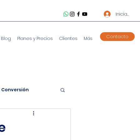
Iniciar ses
Contacto
Blog
Planes y Precios
Clientes
Más
y Conversión
cia Artificial
e
sarial