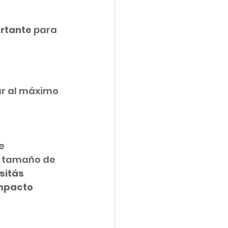
ortante
 para 
ar al máximo 
e 
 tamaño de 
sitás 
impacto 