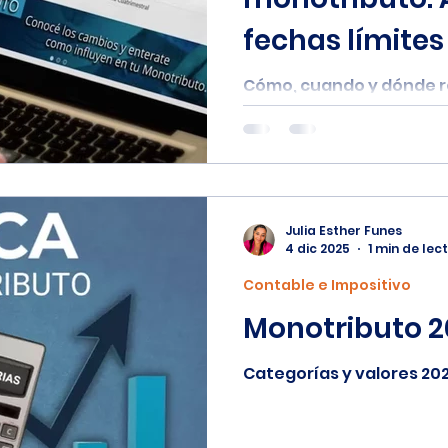
fechas límite
el trámite des
Cómo, cuando y dónde r
monotributo 2026
Julia Esther Funes
4 dic 2025
1 min de lec
Contable e Impositivo
Monotributo 2
Categorías y valores 20