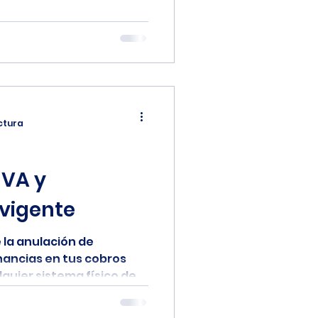
ectura
IVA y
vigente
 la anulación de
nancias en tus cobros
quier sistema físico de...