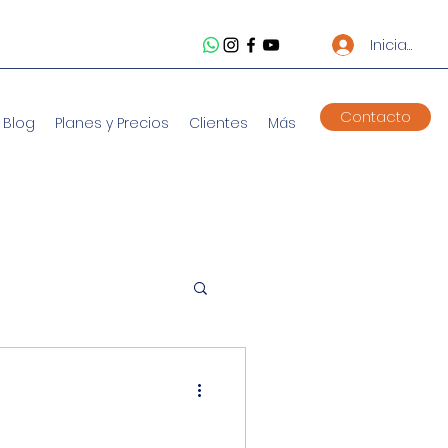
Iniciar ses
Contacto
Blog
Planes y Precios
Clientes
Más
acionales
mprendedores