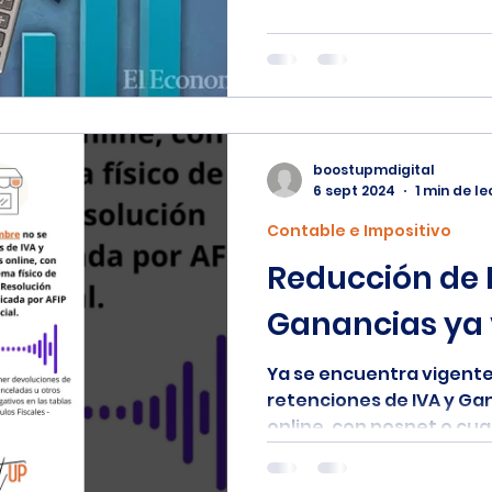
boostupmdigital
6 sept 2024
1 min de l
Contable e Impositivo
Reducción de 
Ganancias ya 
Ya se encuentra vigente
retenciones de IVA y Ga
online, con posnet o cual