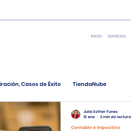
Inicio
Servicios
iración, Casos de Éxito
TiendaNube
nversión
Contable e Impositivo
Envíos N
Julia Esther Funes
13 ene
2 min de lectura
Contable e Impositivo
s
Inteligencia Artificial
Recursos para E