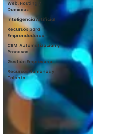
Web, Hosting y
Dominios
Inteligencia Artificial
Recursos para
Emprendedores
CRM, Automatización y
Procesos
Gestión Empresarial
Recursos Humanos y
Talento