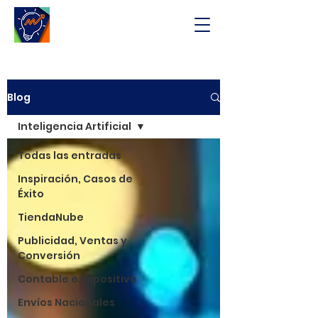
Blog
Inteligencia Artificial
Todas las entradas
Inspiración, Casos de
Éxito
TiendaNube
Publicidad, Ventas y
Conversión
Contable e Impositivo
Envíos Nacionales