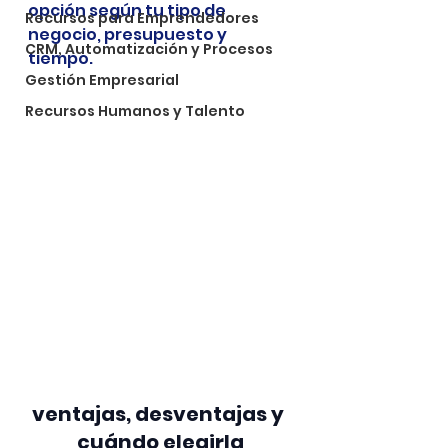
opción según tu tipo de 
Recursos para Emprendedores
negocio, presupuesto y 
CRM, Automatización y Procesos
tiempo.
Gestión Empresarial
Recursos Humanos y Talento
ventajas, desventajas y 
cuándo elegirla